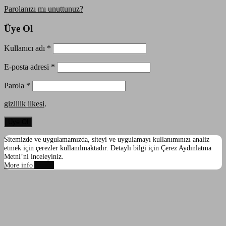
Parolanızı mı unuttunuz?
Üye Ol
Kullanıcı adı
*
E-posta adresi
*
Parola
*
gizlilik ilkesi
.
Üye Ol
Sitemizde ve uygulamamızda, siteyi ve uygulamayı kullanımınızı analiz
etmek için çerezler kullanılmaktadır. Detaylı bilgi için Çerez Aydınlatma
Metni’ni inceleyiniz.
More info
Accept