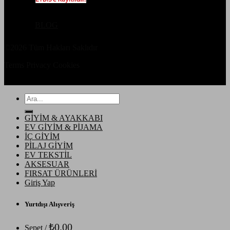
BLOG
©2026 Tüm Hakları Saklıdır
Terms
Privacy
Cookies
Ara:
GİYİM & AYAKKABI
EV GİYİM & PİJAMA
İÇ GİYİM
PİLAJ GİYİM
EV TEKSTİL
AKSESUAR
FIRSAT ÜRÜNLERİ
Giriş Yap
Yurtdışı Alışveriş
₺
0.00
Sepet /