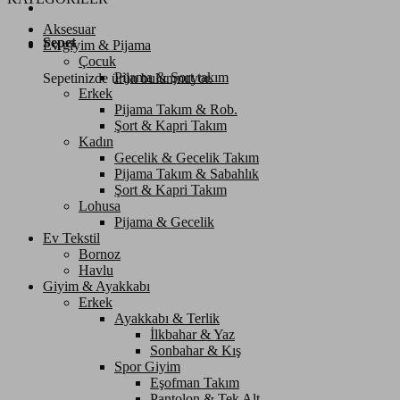
Aksesuar
Sepet
Ev giyim & Pijama
Çocuk
Pijama & Şort takım
Sepetinizde ürün bulunmuyor.
Erkek
Pijama Takım & Rob.
Şort & Kapri Takım
Kadın
Gecelik & Gecelik Takım
Pijama Takım & Sabahlık
Şort & Kapri Takım
Lohusa
Pijama & Gecelik
Ev Tekstil
Bornoz
Havlu
Giyim & Ayakkabı
Erkek
Ayakkabı & Terlik
İlkbahar & Yaz
Sonbahar & Kış
Spor Giyim
Eşofman Takım
Pantolon & Tek Alt