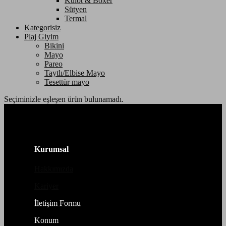
Külot & Boxer
Sütyen
Termal
Kategorisiz
Plaj Giyim
Bikini
Mayo
Pareo
Taytlı/Elbise Mayo
Tesettür mayo
Seçiminizle eşleşen ürün bulunamadı.
Kurumsal
Hakkımızda
Kariyer
İletişim Formu
Konum