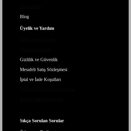
Bize Ulaşın
Blog
Üyelik ve Yardım
Giriş - Yeni Üyelik
Şifremi Unuttum
Gizlilik ve Güvenlik
Mesafeli Satış Sözleşmesi
İptal ve İade Koşulları
Değişim-İade Başvuru Formu
Havale Bildirim Formu
Sıkça Sorulan Sorular