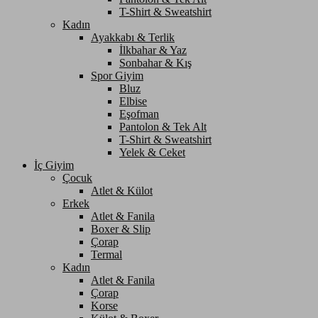
T-Shirt & Sweatshirt
Kadın
Ayakkabı & Terlik
İlkbahar & Yaz
Sonbahar & Kış
Spor Giyim
Bluz
Elbise
Eşofman
Pantolon & Tek Alt
T-Shirt & Sweatshirt
Yelek & Ceket
İç Giyim
Çocuk
Atlet & Külot
Erkek
Atlet & Fanila
Boxer & Slip
Çorap
Termal
Kadın
Atlet & Fanila
Çorap
Korse