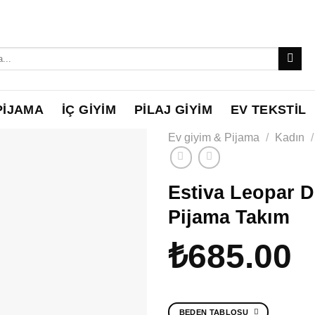
PİJAMA
İÇ GİYİM
PİLAJ GİYİM
EV TEKSTİL
Ev giyim & Pijama
/
Kadın
/
Estiva Leopar 
Pijama Takım
₺
685.00
BEDEN TABLOSU