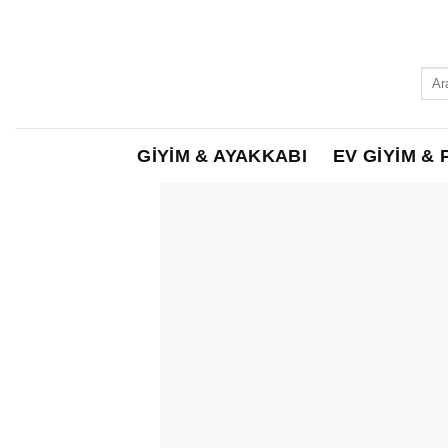
Skip
to
content
Ara:
GİYİM & AYAKKABI
EV GİYİM & 