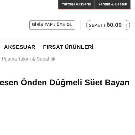
Yurtdışı Alışveriş
Yardım & Destek
₺
0.00
GIRIŞ YAP / ÜYE OL
SEPET /
AKSESUAR
FIRSAT ÜRÜNLERİ
Pijama Takım & Sabahlık
Desen Önden Düğmeli Süet Bayan