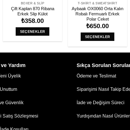
BOXER & SLIP
T-SHIRT & SWEATSHIRT
Çift Kaplan 870 Ribana
Aybaak OX0060 Orta Kalın
Erkek Slip Külot
Robalı Fermuarlı Erkek
Polar Ceket
₺
358.00
₺
650.00
SEÇENEKLER
SEÇENEKLER
Bu
Bu
ürünün
ürünün
birden
birden
fazla
fazla
 ve Yardım
Sıkça Sorulan Sorula
varyasyonu
varyasyonu
var.
Yeni Üyelik
Ödeme ve Teslimat
var.
Seçenekler
Seçenekler
ürün
 Unuttum
Siparişimi Nasıl Takip Ede
ürün
sayfasından
sayfasından
seçilebilir
 ve Güvenlik
İade ve Değişim Süreci
seçilebilir
i Satış Sözleşmesi
Yurdışından Nasıl Ürünler 
 İade Koşulları