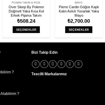
PIJAMA TAKIM & ROB.
MAYO
Over Sleep By Poleren
Pierre Cardin Göğüs Kaplı
Düğmeli Yaka Kısa Kol
Kalın Askılı Yuvarlak Yaka
Erkek Pijama Takım
Mayo
₺
508.24
₺
2,700.00
SEÇENEKLER
SEÇENEKLER
Bu
Bu
ürünün
ürünün
birden
birden
fazla
fazla
Bizi Takip Edin
r
varyasyonu
varyasyonu
var.
var.
Seçenekler
Seçenekler
bilirim ?
ürün
ürün
Tescilli Markalarımız
sayfasından
sayfasından
seçilebilir
seçilebilir
Alabilirim ?