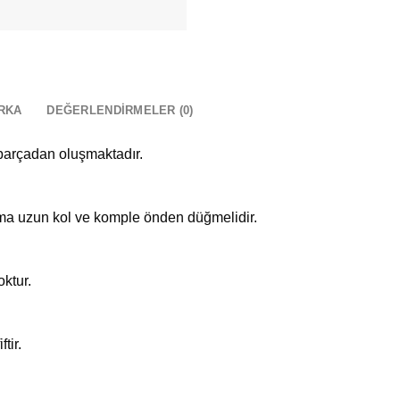
RKA
DEĞERLENDIRMELER (0)
 parçadan oluşmaktadır.
ama uzun kol ve komple önden düğmelidir.
oktur.
tir.