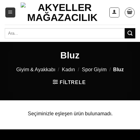
Skip
to
content
Ara:
Bluz
Giyim & Ayakkabı
/
Kadın
/
Spor Giyim
/
Bluz
FILTRELE
Seçiminizle eşleşen ürün bulunamadı.